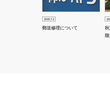
2020.7.2
20
郵送修理に
ついて
秋
階