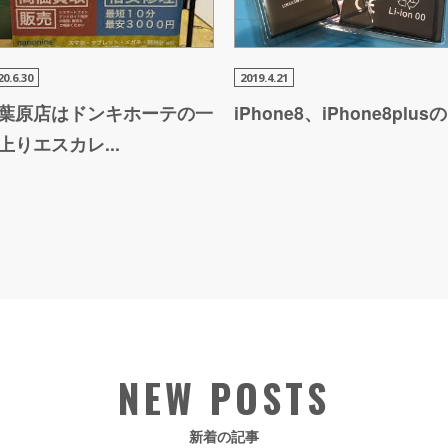
20.6.30
2019.4.21
葉原店は
ドンキホーテの一
iPhon
e8、iPhone8plusの
上りエスカレ
...
NEW POSTS
新着の記事