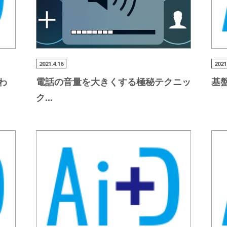
2021.4.16
2021
わ
電話の音量を大きくする極秘
テクニッ
基
ク
...