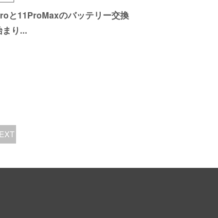
proと11ProMa
xのバッテリー交換
始まり
...
EXT