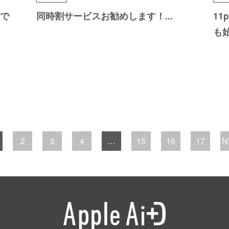
で
同時割サービスお勧めします
！
...
11
も
2
3
4
…
15
16
17
N