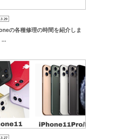
.3.29
honeの各種修理の時
間を紹介しま
。
...
.3.27