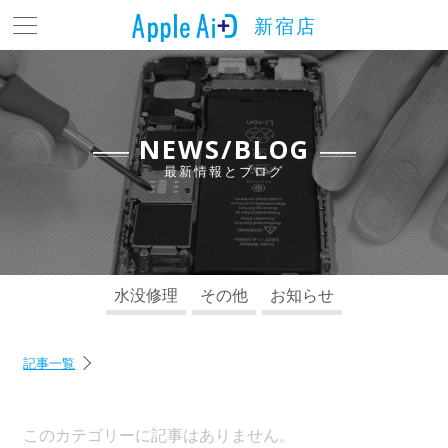
新宿店
トップ
最新情報とブログ
料金表
NEWS/BLOG
最新情報とブログ
よくある質問
店舗情報
アクセス
水没修理
その他
お知らせ
お問い合わせ
記事一覧
このカテゴリーに記事はありません。